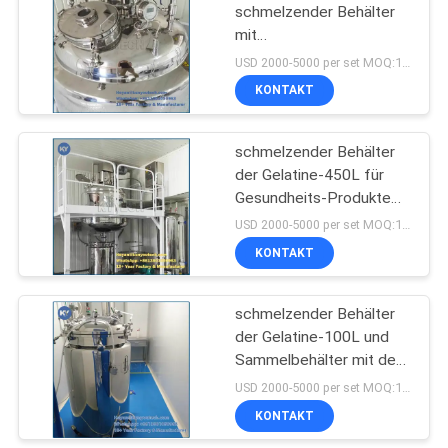
schmelzender Behälter
mit
Temperaturüberwachungs-
USD 2000-5000 per set MOQ:1 Satz
Hydrauliktank mit
KONTAKT
Schaltkasten
schmelzender Behälter
der Gelatine-450L für
Gesundheits-Produkte
interessieren sich
USD 2000-5000 per set MOQ:1 Satz
Hersteller/Fisch-Öl-
KONTAKT
Hersteller
schmelzender Behälter
der Gelatine-100L und
Sammelbehälter mit dem
Rühren von Funktion und
USD 2000-5000 per set MOQ:1 Satz
von Vakuumpumpe
KONTAKT