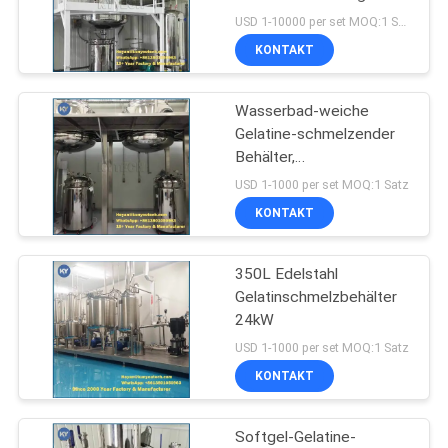
USD 1-10000 per set MOQ:1 Satz
KONTAKT
Wasserbad-weiche
Gelatine-schmelzender
Behälter,
Kompaktbauweise
USD 1-1000 per set MOQ:1 Satz
Softgel-Sammelbehälter
KONTAKT
350L Edelstahl
Gelatinschmelzbehälter
24kW
USD 1-1000 per set MOQ:1 Satz
KONTAKT
Softgel-Gelatine-