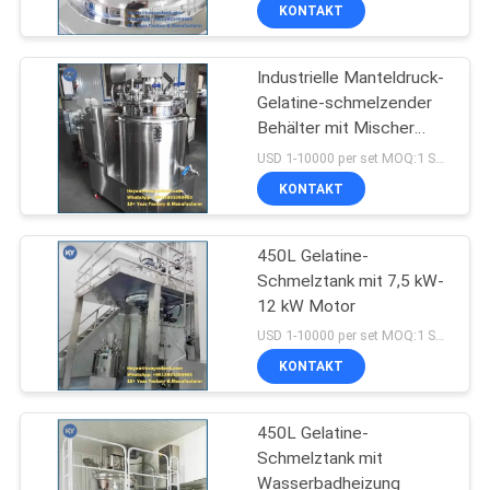
KONTAKT
QUALITÄTSKONTROLLE
Industrielle Manteldruck-
Gelatine-schmelzender
NEUIGKEITEN
Behälter mit Mischer
150l - mit Selbstvakuum-
USD 1-10000 per set MOQ:1 Satz
anlage
BITTE UM
KONTAKT
EIN
ANGEBOT
450L Gelatine-
Schmelztank mit 7,5 kW-
12 kW Motor
SITEMAP
USD 1-10000 per set MOQ:1 Satz
KONTAKT
PRIVACY
POLICY
450L Gelatine-
Schmelztank mit
Wasserbadheizung