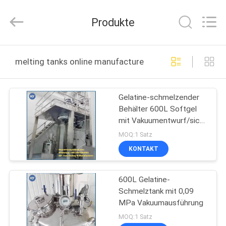
KUN
YOU
Pharmatech
Produkte
Co.,LTD..
All
Rights
Reserved.
ZU
melting tanks online manufacture
HAUSE
Gelatine-schmelzender
PRODUKTE
Behälter 600L Softgel
mit Vakuumentwurf/sich
VIDEOS
rühren Funktion mit
MOQ:1 Satz
Plattform und Gewicht
KONTAKT
ÜBER
600L Gelatine-
UNS
Schmelztank mit 0,09
MPa Vakuumausführung
WERKSBESICHTIGUNG
MOQ:1 Satz