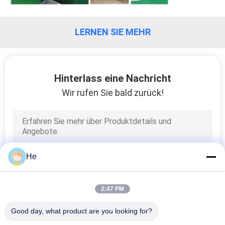
QUALITÄTSKONTROLLE
LERNEN SIE MEHR
NEUIGKEITEN
Hinterlass eine Nachricht
BITTE UM
Wir rufen Sie bald zurück!
EIN
ANGEBOT
SITEMAP
He
PRIVACY
2:47 PM
POLICY
Good day, what product are you looking for?