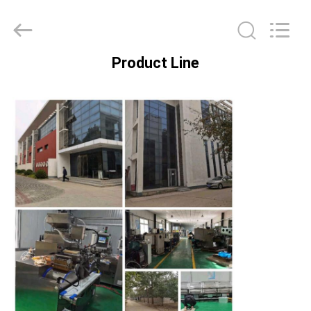
KUN
YOU
Pharmatech
Co.,LTD..
All
Rights
Product Line
Reserved.
ZU
HAUSE
PRODUKTE
VIDEOS
ÜBER
UNS
WERKSBESICHTIGUNG