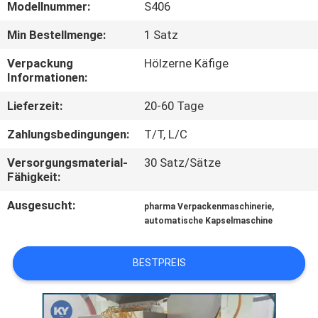
Modellnummer:
S406
QUALITÄTSKONTROLLE
Min Bestellmenge:
1 Satz
Verpackung
Hölzerne Käfige
NEUIGKEITEN
Informationen:
Lieferzeit:
20-60 Tage
BITTE UM
Zahlungsbedingungen:
T/T, L/C
EIN
Versorgungsmaterial-
30 Satz/Sätze
ANGEBOT
Fähigkeit:
Ausgesucht:
,
pharma Verpackenmaschinerie
SITEMAP
automatische Kapselmaschine
PRIVACY
BESTPREIS
POLICY