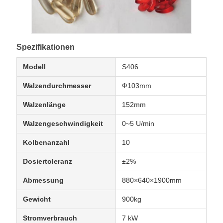
Spezifikationen
Modell
S406
Walzendurchmesser
Ф103mm
Walzenlänge
152mm
Walzengeschwindigkeit
0~5 U/min
Kolbenanzahl
10
Dosiertoleranz
±2%
Abmessung
880×640×1900mm
Gewicht
900kg
Stromverbrauch
7 kW