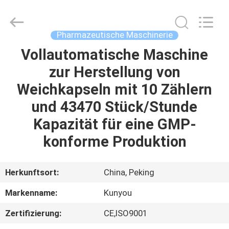
KUN
YOU
Pharmatech
Co.,LTD..
All
Pharmazeutische Maschinerie
Rights
Reserved.
Vollautomatische Maschine
ZU
zur Herstellung von
HAUSE
Weichkapseln mit 10 Zählern
PRODUKTE
und 43470 Stück/Stunde
Kapazität für eine GMP-
VIDEOS
konforme Produktion
ÜBER
Herkunftsort:
China, Peking
UNS
Markenname:
Kunyou
Zertifizierung:
CE,ISO9001
WERKSBESICHTIGUNG