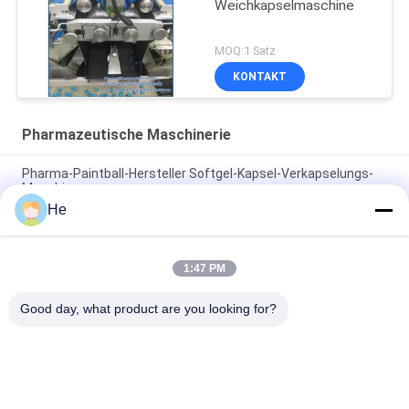
Weichkapselmaschine
MOQ:1 Satz
KONTAKT
Pharmazeutische Maschinerie
Pharma-Paintball-Hersteller Softgel-Kapsel-Verkapselungs-
Maschine
He
Gelatinekapsel-Maschine mit beweglicher Gelatine
Melter/Service-Behälter
1:47 PM
Pharmazeutische Softgel Verkapselungs-Maschine R u. D mit
Kleinkapazitäts-S403
Good day, what product are you looking for?
Beliebte Kategorien
Alle
Softgel-
Paintball-