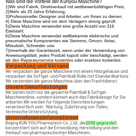
Was sind die Vorteile der Kunyou-Maschine?
1)Wir sind Fabrik, Direktverkauf mit wettbewerbsfähigen Preis;
2)Mehr als 20 Jahre Erfahrung;
3)Professioneller Designer und Arbeiter, um Ihnen zu dienen;
4) Diese Maschine wird vor dem Verlagern streng geprüft.
5)Diese Maschine verwendet eine große Anzahl von 316
Edelstahl;
6)Diese Maschine verwendet weltbekannte elektrische und
pneumatische Komponenten wie Siemens, Omorn, Airtac,
Mitsubish, Schneider usw.
7)Innerhalb der Garantiezeit, wenn unter der Verwendung von
Anweisungsblatt, jedes Produkt kaputt oder beschädigt, werden
wir den Reparaturservice kostenlos oder ersetzen kostenlos.
Verpackung und Versand
Wir verpacken die ganze Maschine mit einem Holzgehäuse und
verpacken die Softgel- und Paintball-Rolle mit Standardkartons.
Wir versenden die ganze Maschine über den Frachtdienst.
Unsere Dienstleistungen
Wir bieten nicht nur die gesamte Paintball & Softgel-
Maschinenlinie, sondern können auch das Fabrikdesign für Sie
anbieten.Wir werden für folgende Dienstleistungen
verantwortlich sein:: Wartung, Zulieferung von Teilen,
technische Unterstützung.
Unternehmensinformationen
Beijing KUN YOU Pharmatech Co., Ltd., die
2008 gegründet
,
konzentriert sich auf die Entwicklung, Herstellung und den
Verkauf von pharmazeutischen Maschinen,