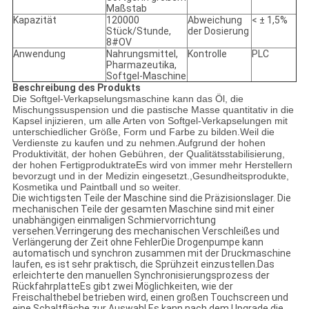
Maßstab
Kapazität
120000
Abweichung
< ± 1,5%
Stück/Stunde,
der Dosierung
8#OV
Anwendung
Nahrungsmittel,
Kontrolle
PLC
Pharmazeutika,
Softgel-Maschine
Beschreibung des Produkts
Die Softgel-Verkapselungsmaschine kann das Öl, die
Mischungssuspension und die pastische Masse quantitativ in die
Kapsel injizieren, um alle Arten von Softgel-Verkapselungen mit
unterschiedlicher Größe, Form und Farbe zu bilden.Weil die
Verdienste zu kaufen und zu nehmen.Aufgrund der hohen
Produktivität, der hohen Gebühren, der Qualitätsstabilisierung,
der hohen FertigproduktrateEs wird von immer mehr Herstellern
bevorzugt und in der Medizin eingesetzt.,Gesundheitsprodukte,
Kosmetika und Paintball und so weiter.
Die wichtigsten Teile der Maschine sind die Präzisionslager. Die
mechanischen Teile der gesamten Maschine sind mit einer
unabhängigen einmaligen Schmiervorrichtung
versehen.Verringerung des mechanischen Verschleißes und
Verlängerung der Zeit ohne FehlerDie Drogenpumpe kann
automatisch und synchron zusammen mit der Druckmaschine
laufen, es ist sehr praktisch, die Sprühzeit einzustellen.Das
erleichterte den manuellen Synchronisierungsprozess der
RückfahrplatteEs gibt zwei Möglichkeiten, wie der
Freischalthebel betrieben wird, einen großen Touchscreen und
eine Schaltfläche zur Auswahl.Es kann nach dem Upgrade die