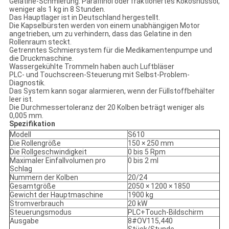
Gelatine-Schmierung: Paraffinöl oder fraktionertes Kokosnussöl,
weniger als 1 kg in 8 Stunden.
Das Hauptlager ist in Deutschland hergestellt.
Die Kapselbürsten werden von einem unabhängigen Motor
angetrieben, um zu verhindern, dass das Gelatine in den
Rollenraum steckt.
Getrenntes Schmiersystem für die Medikamentenpumpe und
die Druckmaschine.
Wassergekühlte Trommeln haben auch Luftbläser
PLC- und Touchscreen-Steuerung mit Selbst-Problem-
Diagnostik.
Das System kann sogar alarmieren, wenn der Füllstoffbehälter
leer ist.
Die Durchmessertoleranz der 20 Kolben beträgt weniger als
0,005 mm.
Spezifikation
Modell
S610
Die Rollengröße
150 × 250 mm
Die Rollgeschwindigkeit
0 bis 5 Rpm
Maximaler Einfallvolumen pro
0 bis 2 ml
Schlag
Nummern der Kolben
20/24
Gesamtgröße
2050 × 1200 × 1850
Gewicht der Hauptmaschine
1900 kg
Stromverbrauch
20 kW
Steuerungsmodus
PLC+Touch-Bildschirm
Ausgabe
8#OV115,440