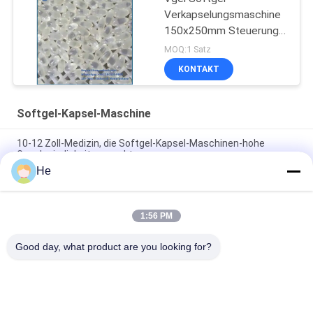
Verkapselungsmaschine
150x250mm Steuerung
durch PLC
MOQ:1 Satz
KONTAKT
Softgel-Kapsel-Maschine
10-12 Zoll-Medizin, die Softgel-Kapsel-Maschinen-hohe
Geschwindigkeit verpackt
He
10 Zoll-Skala-Öl-Verpackung Softgel-Kapsel-Maschine mit
Störungs-Diagnose
1:56 PM
Laborgebrauchs-Fisch-Öl-Vitamin Softgel-Verkapselungs-
Maschine für Tiergel und Stärke
Good day, what product are you looking for?
Beliebte Kategorien
Alle