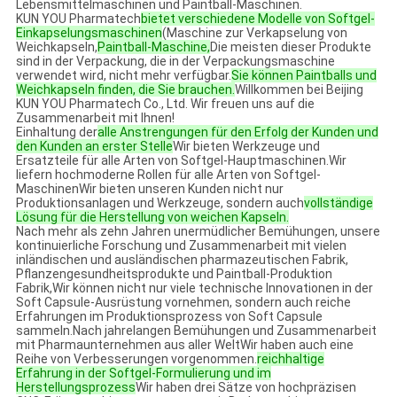
Lebensmittelmaschinen und Paintball-Maschinen.
KUN YOU Pharmatech
bietet verschiedene Modelle von Softgel-
Einkapselungsmaschinen
(Maschine zur Verkapselung von
Weichkapseln,
Paintball-Maschine,
Die meisten dieser Produkte
sind in der Verpackung, die in der Verpackungsmaschine
verwendet wird, nicht mehr verfügbar.
Sie können Paintballs und
Weichkapseln finden, die Sie brauchen.
Willkommen bei Beijing
KUN YOU Pharmatech Co., Ltd. Wir freuen uns auf die
Zusammenarbeit mit Ihnen!
Einhaltung der
alle Anstrengungen für den Erfolg der Kunden und
den Kunden an erster Stelle
Wir bieten Werkzeuge und
Ersatzteile für alle Arten von Softgel-Hauptmaschinen.Wir
liefern hochmoderne Rollen für alle Arten von Softgel-
MaschinenWir bieten unseren Kunden nicht nur
Produktionsanlagen und Werkzeuge, sondern auch
vollständige
Lösung für die Herstellung von weichen Kapseln.
Nach mehr als zehn Jahren unermüdlicher Bemühungen, unsere
kontinuierliche Forschung und Zusammenarbeit mit vielen
inländischen und ausländischen pharmazeutischen Fabrik,
Pflanzengesundheitsprodukte und Paintball-Produktion
Fabrik,Wir können nicht nur viele technische Innovationen in der
Soft Capsule-Ausrüstung vornehmen, sondern auch reiche
Erfahrungen im Produktionsprozess von Soft Capsule
sammeln.Nach jahrelangen Bemühungen und Zusammenarbeit
mit Pharmaunternehmen aus aller WeltWir haben auch eine
Reihe von Verbesserungen vorgenommen.
reichhaltige
Erfahrung in der Softgel-Formulierung und im
Herstellungsprozess
Wir haben drei Sätze von hochpräzisen