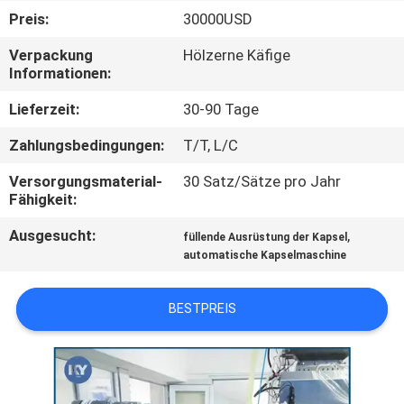
Preis:
30000USD
QUALITÄTSKONTROLLE
Verpackung
Hölzerne Käfige
Informationen:
NEUIGKEITEN
Lieferzeit:
30-90 Tage
Zahlungsbedingungen:
T/T, L/C
BITTE UM
EIN
Versorgungsmaterial-
30 Satz/Sätze pro Jahr
Fähigkeit:
ANGEBOT
Ausgesucht:
,
füllende Ausrüstung der Kapsel
automatische Kapselmaschine
SITEMAP
BESTPREIS
PRIVACY
POLICY