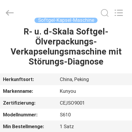
KUN
YOU
Pharmatech
Co.,LTD..
All
Softgel-Kapsel-Maschine
Rights
Reserved.
R- u. d-Skala Softgel-
ZU
Ölverpackungs-
HAUSE
Verkapselungsmaschine mit
PRODUKTE
Störungs-Diagnose
VIDEOS
Herkunftsort:
China, Peking
Markenname:
Kunyou
ÜBER
Zertifizierung:
CE,ISO9001
UNS
Modellnummer:
S610
WERKSBESICHTIGUNG
Min Bestellmenge:
1 Satz