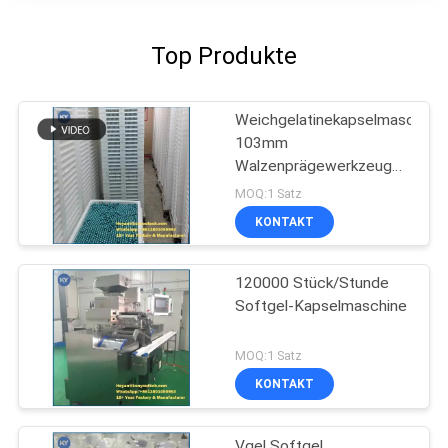
Top Produkte
Weichgelatinekapselmaschine
103mm
Walzenprägewerkzeug
für Paintball-Produktion
MOQ:1 Satz
KONTAKT
120000 Stück/Stunde
Softgel-Kapselmaschine
MOQ:1 Satz
KONTAKT
Vgel Softgel