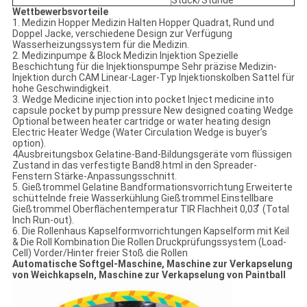
Stück/Stunde
Wettbewerbsvorteile
1. Medizin Hopper Medizin Halten Hopper Quadrat, Rund und
Doppel Jacke, verschiedene Design zur Verfügung
Wasserheizungssystem für die Medizin.
2. Medizinpumpe & Block Medizin Injektion Spezielle
Beschichtung für die Injektionspumpe Sehr präzise Medizin-
Injektion durch CAM Linear-Lager-Typ Injektionskolben Sattel für
hohe Geschwindigkeit.
3. Wedge Medicine injection into pocket Inject medicine into
capsule pocket by pump pressure New designed coating Wedge
Optional between heater cartridge or water heating design
Electric Heater Wedge (Water Circulation Wedge is buyer’s
option).
4Ausbreitungsbox Gelatine-Band-Bildungsgeräte vom flüssigen
Zustand in das verfestigte Band8.html in den Spreader-
Fenstern Stärke-Anpassungsschnitt.
5. Gießtrommel Gelatine Bandformationsvorrichtung Erweiterte
schüttelnde freie Wasserkühlung Gießtrommel Einstellbare
Gießtrommel Oberflächentemperatur TIR Flachheit 0,03 ̊ (Total
Inch Run-out).
6. Die Rollenhaus Kapselformvorrichtungen Kapselform mit Keil
& Die Roll Kombination Die Rollen Druckprüfungssystem (Load-
Cell) Vorder/Hinter freier Stoß die Rollen
Automatische Softgel-Maschine, Maschine zur Verkapselung
von Weichkapseln, Maschine zur Verkapselung von Paintball