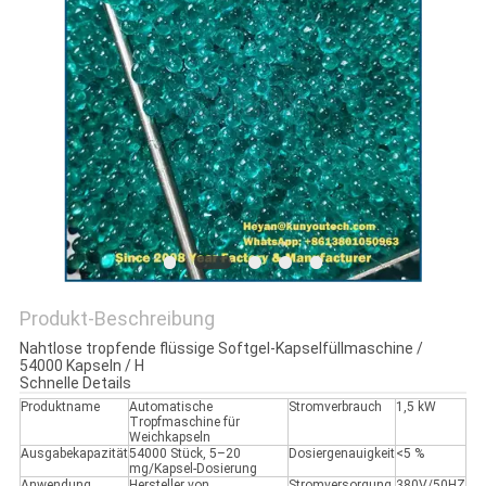
Produkt-Beschreibung
Nahtlose tropfende flüssige Softgel-Kapselfüllmaschine /
54000 Kapseln / H
Schnelle Details
Produktname
Automatische
Stromverbrauch
1,5 kW
Tropfmaschine für
Weichkapseln
Ausgabekapazität
54000 Stück, 5–20
Dosiergenauigkeit
<5 %
mg/Kapsel-Dosierung
Anwendung
Hersteller von
Stromversorgung
380V/50HZ