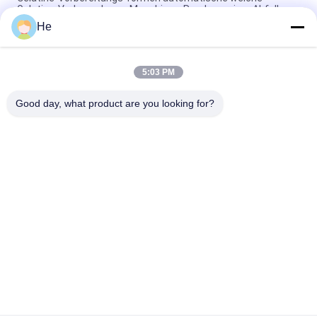
Gelatine-Verkapselungs-Maschinen-Runde weniger Abfall
He
Nahtlose weiche Leistungsaufnahmen-Öl-Verpackung der
Gel-Kapsel-Maschinen-1.5kw
5:03 PM
weiche Kapsel 1.5kw, die Maschine Pulsant - Schnitt von
22000 Bällen pro Stunde herstellt
Good day, what product are you looking for?
Beliebte Kategorien
Alle
Softgel-
Paintball-
Verkapselungs-
Verkapselungs-
Maschine
Maschine
Automatische Vgel-
Verkapselungs-
Verkapselungs-
Trommel Dryer
Maschine
Gelatine-
Trocknende 
Schmelzender 
Plastikbehälter
Behälter
Weiche Kapsel, Die 
Kapsel-Form
Maschine Herstellt