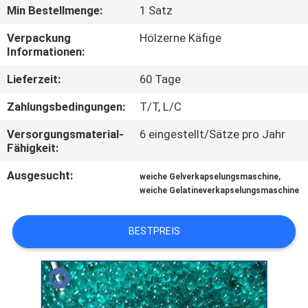
Min Bestellmenge:
1 Satz
QUALITÄTSKONTROLLE
Verpackung
Hölzerne Käfige
Informationen:
NEUIGKEITEN
Lieferzeit:
60 Tage
Zahlungsbedingungen:
T/T, L/C
BITTE UM
Versorgungsmaterial-
6 eingestellt/Sätze pro Jahr
EIN
Fähigkeit:
ANGEBOT
Ausgesucht:
,
weiche Gelverkapselungsmaschine
weiche Gelatineverkapselungsmaschine
SITEMAP
BESTPREIS
PRIVACY
POLICY