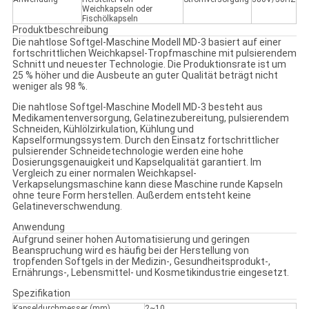
Weichkapseln oder
Fischölkapseln
Produktbeschreibung
Die nahtlose Softgel-Maschine Modell MD-3 basiert auf einer
fortschrittlichen Weichkapsel-Tropfmaschine mit pulsierendem
Schnitt und neuester Technologie. Die Produktionsrate ist um
25 % höher und die Ausbeute an guter Qualität beträgt nicht
weniger als 98 %.
Die nahtlose Softgel-Maschine Modell MD-3 besteht aus
Medikamentenversorgung, Gelatinezubereitung, pulsierendem
Schneiden, Kühlölzirkulation, Kühlung und
Kapselformungssystem. Durch den Einsatz fortschrittlicher
pulsierender Schneidetechnologie werden eine hohe
Dosierungsgenauigkeit und Kapselqualität garantiert. Im
Vergleich zu einer normalen Weichkapsel-
Verkapselungsmaschine kann diese Maschine runde Kapseln
ohne teure Form herstellen. Außerdem entsteht keine
Gelatineverschwendung.
Anwendung
Aufgrund seiner hohen Automatisierung und geringen
Beanspruchung wird es häufig bei der Herstellung von
tropfenden Softgels in der Medizin-, Gesundheitsprodukt-,
Ernährungs-, Lebensmittel- und Kosmetikindustrie eingesetzt.
Spezifikation
Kapseldurchmesser (mm)
2~10