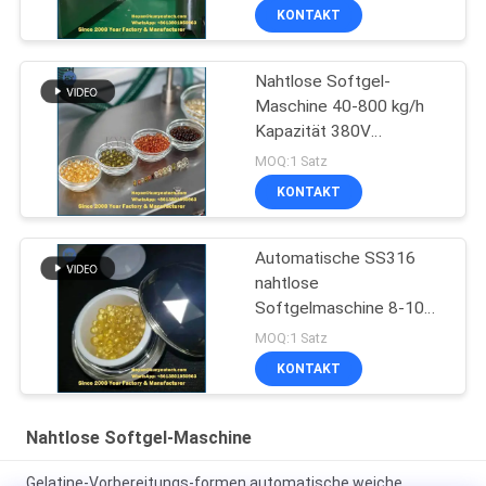
KONTAKT
Nahtlose Softgel-
Maschine 40-800 kg/h
Kapazität 380V
Pulsierender Schnitt
MOQ:1 Satz
KONTAKT
Automatische SS316
nahtlose
Softgelmaschine 8-10
Kugeln/min
MOQ:1 Satz
KONTAKT
Nahtlose Softgel-Maschine
Gelatine-Vorbereitungs-formen automatische weiche