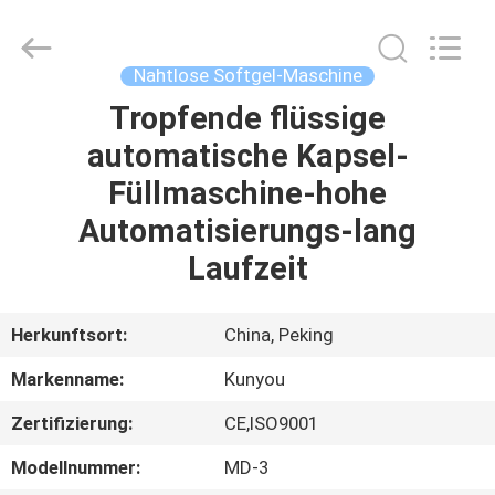
KUN
YOU
Pharmatech
Co.,LTD..
All
Nahtlose Softgel-Maschine
Rights
Reserved.
Tropfende flüssige
ZU
automatische Kapsel-
HAUSE
Füllmaschine-hohe
PRODUKTE
Automatisierungs-lang
Laufzeit
VIDEOS
Herkunftsort:
China, Peking
ÜBER
Markenname:
Kunyou
UNS
Zertifizierung:
CE,ISO9001
WERKSBESICHTIGUNG
Modellnummer:
MD-3