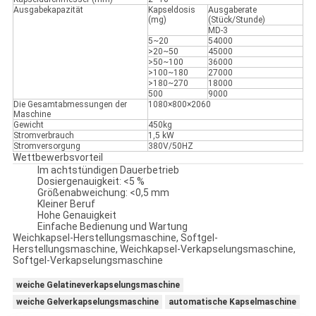
Ausgabekapazität
Kapseldosis
Ausgaberate
(mg)
(Stück/Stunde)
MD-3
5~20
54000
>20~50
45000
>50~100
36000
>100~180
27000
>180~270
18000
500
9000
Die Gesamtabmessungen der
1080×800×2060
Maschine
Gewicht
450kg
Stromverbrauch
1,5 kW
Stromversorgung
380V/50HZ
Wettbewerbsvorteil
Im achtstündigen Dauerbetrieb
Dosiergenauigkeit: <5 %
Größenabweichung: <0,5 mm
Kleiner Beruf
Hohe Genauigkeit
Einfache Bedienung und Wartung
Weichkapsel-Herstellungsmaschine, Softgel-
Herstellungsmaschine, Weichkapsel-Verkapselungsmaschine,
Softgel-Verkapselungsmaschine
weiche Gelatineverkapselungsmaschine
weiche Gelverkapselungsmaschine
automatische Kapselmaschine