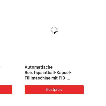
-
Automatische
7 Zo
Berufspaintball-Kapsel-
Steu
Füllmaschine mit PID-
Eink
Steuerung
medi
Bestpreis