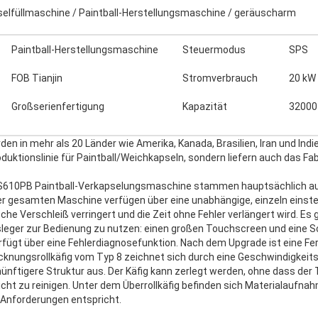
elfüllmaschine / Paintball-Herstellungsmaschine / geräuscharm
Paintball-Herstellungsmaschine
Steuermodus
SPS
FOB Tianjin
Stromverbrauch
20 kW
Großserienfertigung
Kapazität
32000
n in mehr als 20 Länder wie Amerika, Kanada, Brasilien, Iran und Indie
roduktionslinie für Paintball/Weichkapseln, sondern liefern auch das F
S610PB Paintball-Verkapselungsmaschine stammen hauptsächlich au
r gesamten Maschine verfügen über eine unabhängige, einzeln einste
e Verschleiß verringert und die Zeit ohne Fehler verlängert wird. Es 
sleger zur Bedienung zu nutzen: einen großen Touchscreen und eine S
ügt über eine Fehlerdiagnosefunktion. Nach dem Upgrade ist eine Fe
knungsrollkäfig vom Typ 8 zeichnet sich durch eine Geschwindigkeitsr
ünftigere Struktur aus. Der Käfig kann zerlegt werden, ohne dass der
icht zu reinigen. Unter dem Überrollkäfig befinden sich Materialaufn
Anforderungen entspricht.