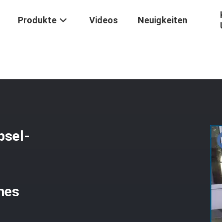
Produkte
Videos
Neuigkeiten
ne
/
Hohe Leistungsfähigkeits-Kapsel-Füllmaschine/Paintball, Der M
psel-
mes