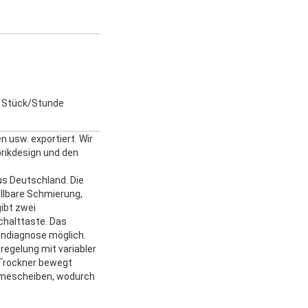
 Stück/Stunde
n usw. exportiert. Wir
abrikdesign und den
s Deutschland. Die
llbare Schmierung,
gibt zwei
chalttaste. Das
rndiagnose möglich.
egelung mit variabler
 Trockner bewegt
ahmescheiben, wodurch