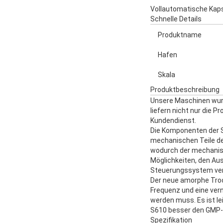
Vollautomatische Kaps
Schnelle Details
Produktname
Hafen
Skala
Produktbeschreibung
Unsere Maschinen wurde
liefern nicht nur die P
Kundendienst.
Die Komponenten der 
mechanischen Teile de
wodurch der mechanisch
Möglichkeiten, den Au
Steuerungssystem verf
Der neue amorphe Troc
Frequenz und eine vern
werden muss. Es ist le
S610 besser den GMP-
Spezifikation