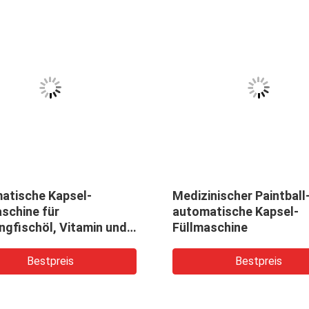
atische Kapsel-
Medizinischer Paintball
schine für
automatische Kapsel-
ngfischöl, Vitamin und
Füllmaschine
n-Honig
Bestpreis
Bestpreis