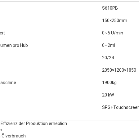
S610PB
150×250mm
eit
0~5 U/min
lumen pro Hub
0~2ml
20/24
2050×1200×1850
maschine
1900kg
20 kW
SPS+Touchscree
Effizienz der Produktion erheblich
n
n Ölverbrauch