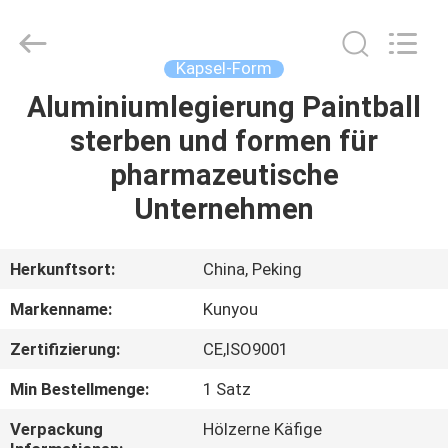
KUN
YOU
Pharmatech
Co.,LTD..
All
Kapsel-Form
Rights
Reserved.
Aluminiumlegierung Paintball
ZU
sterben und formen für
HAUSE
pharmazeutische
PRODUKTE
Unternehmen
VIDEOS
Herkunftsort:
China, Peking
Markenname:
Kunyou
ÜBER
Zertifizierung:
CE,ISO9001
UNS
Min Bestellmenge:
1 Satz
WERKSBESICHTIGUNG
Verpackung
Hölzerne Käfige