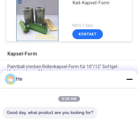
Keil-Kapsel-Form
MOQ:1 Satz
KONTAKT
Kapsel-Form
Paintball sterben Rollenkapsel-Form für 10"/12" Softgel-
Verkapselungs-Maschine
He
AL/Cu-Kapsel-Form Paintball sterben Rolle für 10"/12" softgel
Verkapselungsmaschine
5:38 AM
Fische formen Würfel-Rollenbearbeitungskapsel-Form für
10"/12" Softgel-Verkapselungs-Maschine
Good day, what product are you looking for?
Beliebte Kategorien
Alle