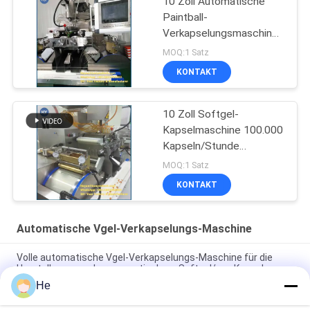
10 Zoll Automatische
Paintball-
Verkapselungsmaschine
30.000 Stück/Stunde
MOQ:1 Satz
KONTAKT
10 Zoll Softgel-
Kapselmaschine 100.000
Kapseln/Stunde
SS304/316
MOQ:1 Satz
KONTAKT
Automatische Vgel-Verkapselungs-Maschine
Volle automatische Vgel-Verkapselungs-Maschine für die
Herstellung von pharmazeutischem Softgel/von Kapseln
He
Paintball automatische Vgel-Verkapselungsmaschine
SUS304