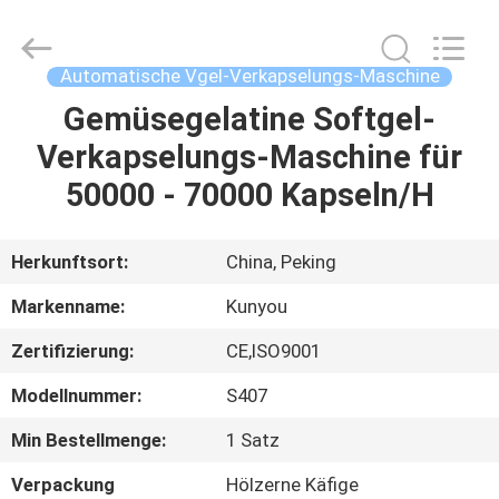
KUN
YOU
Pharmatech
Co.,LTD..
All
Automatische Vgel-Verkapselungs-Maschine
Rights
Reserved.
Gemüsegelatine Softgel-
ZU
Verkapselungs-Maschine für
HAUSE
50000 - 70000 Kapseln/H
PRODUKTE
Herkunftsort:
China, Peking
VIDEOS
Markenname:
Kunyou
Zertifizierung:
CE,ISO9001
ÜBER
Modellnummer:
S407
UNS
Min Bestellmenge:
1 Satz
WERKSBESICHTIGUNG
Verpackung
Hölzerne Käfige