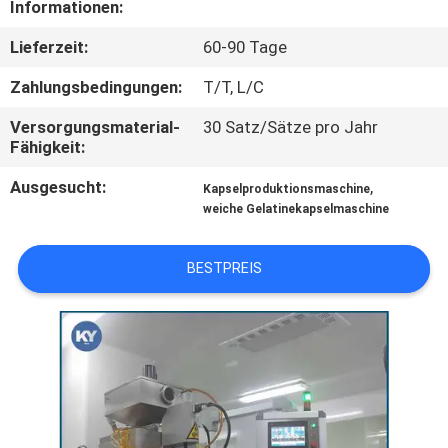
Informationen:
QUALITÄTSKONTROLLE
Lieferzeit:
60-90 Tage
Zahlungsbedingungen:
T/T, L/C
NEUIGKEITEN
Versorgungsmaterial-
30 Satz/Sätze pro Jahr
Fähigkeit:
BITTE UM
Ausgesucht:
,
Kapselproduktionsmaschine
EIN
weiche Gelatinekapselmaschine
ANGEBOT
BESTPREIS
SITEMAP
PRIVACY
POLICY