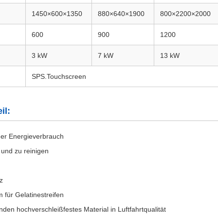
1450×600×1350
880×640×1900
800×2200×2000
600
900
1200
3 kW
7 kW
13 kW
SPS.Touchscreen
il:
ger Energieverbrauch
 und zu reinigen
z
für Gelatinestreifen
nden hochverschleißfestes Material in Luftfahrtqualität