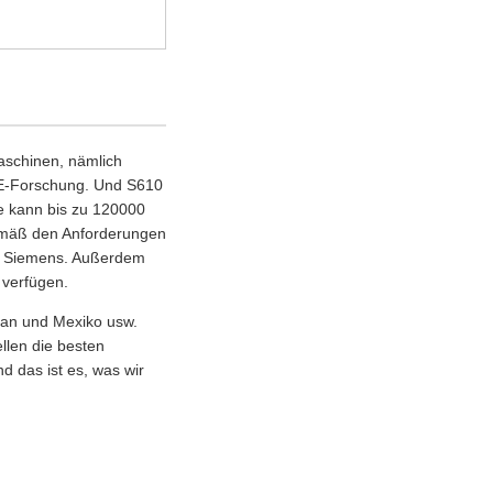
aschinen, nämlich
&E-Forschung. Und S610
te kann bis zu 120000
gemäß den Anforderungen
r, Siemens. Außerdem
 verfügen.
Iran und Mexiko usw.
ellen die besten
d das ist es, was wir