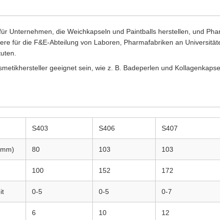
h für Unternehmen, die Weichkapseln und Paintballs herstellen, und 
ere für die F&E-Abteilung von Laboren, Pharmafabriken an Universitä
tuten.
metikhersteller geeignet sein, wie z. B. Badeperlen und Kollagenkapse
S403
S406
S407
(mm)
80
103
103
100
152
172
it
0-5
0-5
0-7
6
10
12