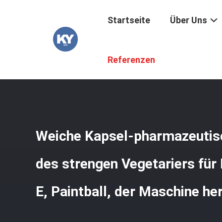
Startseite
Über Uns
Startseite
/
Produkte
/
Pharmazeutische Maschinerie
/
Referenzen
Herstellt
Weiche Kapsel-pharmazeutis
des strengen Vegetariers für 
E, Paintball, der Maschine her