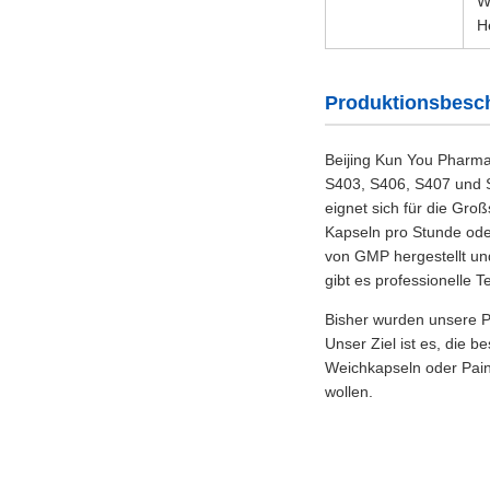
W
H
Produktionsbesc
Beijing Kun You Pharma
S403, S406, S407 und S
eignet sich für die Gro
Kapseln pro Stunde ode
von GMP hergestellt u
gibt es professionelle 
Bisher wurden unsere Pr
Unser Ziel ist es, die 
Weichkapseln oder Paint
wollen.