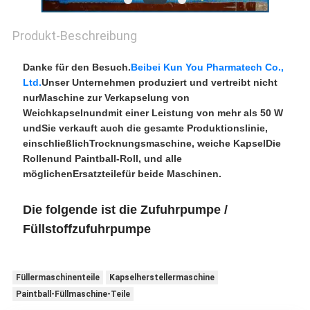
Produkt-Beschreibung
Danke für den Besuch.
Beibei Kun You Pharmatech Co.,
Ltd.
Unser Unternehmen produziert und vertreibt nicht
nur
Maschine zur Verkapselung von
Weichkapseln
und
mit einer Leistung von mehr als 50 W
und
Sie verkauft auch die gesamte Produktionslinie,
einschließlich
Trocknungsmaschine
, weiche Kapsel
Die
Rollen
und Paintball-Roll, und alle
möglichen
Ersatzteile
für beide Maschinen.
Die folgende ist die Zufuhrpumpe /
Füllstoffzufuhrpumpe
Füllermaschinenteile
Kapselherstellermaschine
Paintball-Füllmaschine-Teile