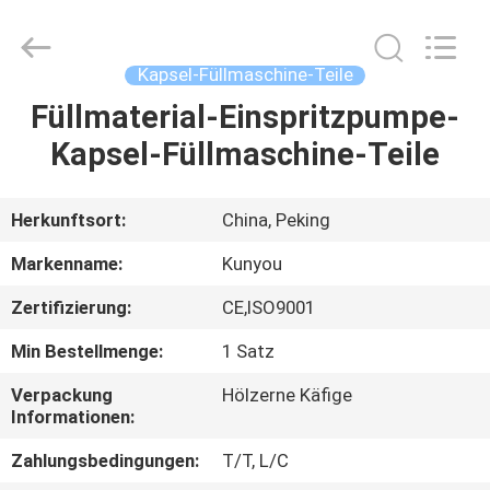
KUN
YOU
Pharmatech
Co.,LTD..
All
Kapsel-Füllmaschine-Teile
Rights
Reserved.
Füllmaterial-Einspritzpumpe-
ZU
Kapsel-Füllmaschine-Teile
HAUSE
PRODUKTE
Herkunftsort:
China, Peking
Markenname:
Kunyou
VIDEOS
Zertifizierung:
CE,ISO9001
Min Bestellmenge:
1 Satz
ÜBER
UNS
Verpackung
Hölzerne Käfige
Informationen:
Zahlungsbedingungen:
T/T, L/C
WERKSBESICHTIGUNG