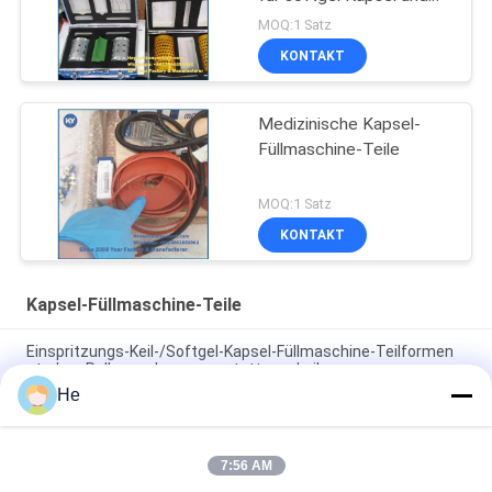
Paintballmaschine
MOQ:1 Satz
Füllmaterial-
KONTAKT
Einspritzpumpe
Medizinische Kapsel-
Füllmaschine-Teile
MOQ:1 Satz
KONTAKT
Kapsel-Füllmaschine-Teile
Einspritzungs-Keil-/Softgel-Kapsel-Füllmaschine-Teilformen
sterben Rollenwerkzeugausstattungskeil
He
Füllmaschine-Teil-weiche Gelatine-Verkapselungs-Produktion
der Kapsel-SS316
7:56 AM
Stanzwalze / Softgel-Verkapselung Ersatzteile