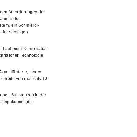
h den Anforderungen der
 RaumIn der
stem, ein Schmieröl-
 oder sonstigen
end auf einer Kombination
rittlicher Technologie
Kapselförderer, einem
r Breite von mehr als 10
hoben Substanzen in der
t eingekapselt,die