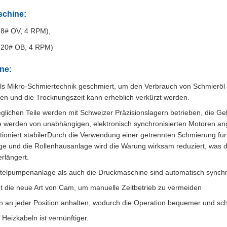
schine:
(8# OV, 4 RPM),
(20# OB, 4 RPM)
ne:
tels Mikro-Schmiertechnik geschmiert, um den Verbrauch von Schmieröl
en und die Trocknungszeit kann erheblich verkürzt werden.
glichen Teile werden mit Schweizer Präzisionslagern betrieben, die G
 werden von unabhängigen, elektronisch synchronisierten Motoren ang
tioniert stabilerDurch die Verwendung einer getrennten Schmierung für
 und die Rollenhausanlage wird die Warung wirksam reduziert, was di
erlängert.
ttelpumpenanlage als auch die Druckmaschine sind automatisch synchro
die neue Art von Cam, um manuelle Zeitbetrieb zu vermeiden
nn an jeder Position anhalten, wodurch die Operation bequemer und schn
Heizkabeln ist vernünftiger.