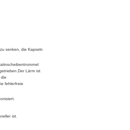
 zu senken, die Kapseln
elatinscheibentrommel
etrieben.Der Lärm ist
 die
e fehlerfreie
nisiert.
eller ist.