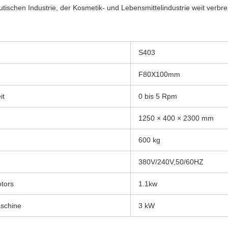
tischen Industrie, der Kosmetik- und Lebensmittelindustrie weit verbrei
S403
F80X100mm
it
0 bis 5 Rpm
1250 × 400 × 2300 mm
600 kg
380V/240V,50/60HZ
tors
1.1kw
schine
3 kW