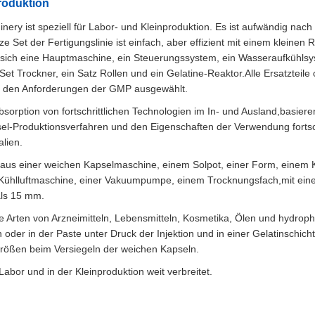
roduktion
ery ist speziell für Labor- und Kleinproduktion. Es ist aufwändig nac
 Set der Fertigungslinie ist einfach, aber effizient mit einem kleinen
n sich eine Hauptmaschine, ein Steuerungssystem, ein Wasseraufkühlsy
et Trockner, ein Satz Rollen und ein Gelatine-Reaktor.Alle Ersatzteile
h den Anforderungen der GMP ausgewählt.
bsorption von fortschrittlichen Technologien im In- und Ausland,basier
l-Produktionsverfahren und den Eigenschaften der Verwendung fortsch
lien.
aus einer weichen Kapselmaschine, einem Solpot, einer Form, einem 
 Kühlluftmaschine, einer Vakuumpumpe, einem Trocknungsfach,mit eine
als 15 mm.
e Arten von Arzneimitteln, Lebensmitteln, Kosmetika, Ölen und hydrop
 oder in der Paste unter Druck der Injektion und in einer Gelatinschich
rößen beim Versiegeln der weichen Kapseln.
abor und in der Kleinproduktion weit verbreitet.