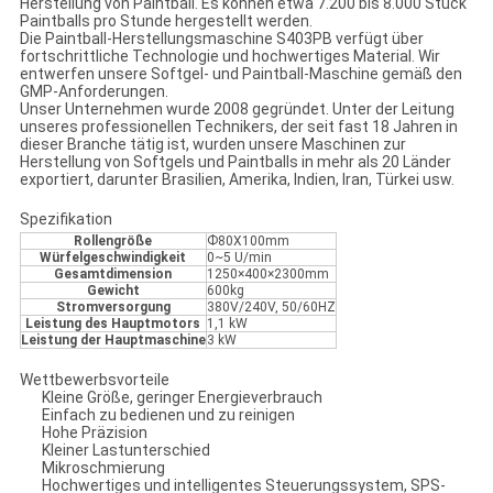
Herstellung von Paintball. Es können etwa 7.200 bis 8.000 Stück
Paintballs pro Stunde hergestellt werden.
Die Paintball-Herstellungsmaschine S403PB verfügt über
fortschrittliche Technologie und hochwertiges Material. Wir
entwerfen unsere Softgel- und Paintball-Maschine gemäß den
GMP-Anforderungen.
Unser Unternehmen wurde 2008 gegründet. Unter der Leitung
unseres professionellen Technikers, der seit fast 18 Jahren in
dieser Branche tätig ist, wurden unsere Maschinen zur
Herstellung von Softgels und Paintballs in mehr als 20 Länder
exportiert, darunter Brasilien, Amerika, Indien, Iran, Türkei usw.
Spezifikation
Rollengröße
Ф80X100mm
Würfelgeschwindigkeit
0~5 U/min
Gesamtdimension
1250×400×2300mm
Gewicht
600kg
Stromversorgung
380V/240V, 50/60HZ
Leistung des Hauptmotors
1,1 kW
Leistung der Hauptmaschine
3 kW
Wettbewerbsvorteile
Kleine Größe, geringer Energieverbrauch
Einfach zu bedienen und zu reinigen
Hohe Präzision
Kleiner Lastunterschied
Mikroschmierung
Hochwertiges und intelligentes Steuerungssystem, SPS-