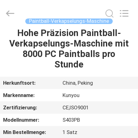
KUN
YOU
Pharmatech
Co.,LTD..
All
Paintball-Verkapselungs-Maschine
Rights
Reserved.
Hohe Präzision Paintball-
ZU
Verkapselungs-Maschine mit
HAUSE
8000 PC Paintballs pro
PRODUKTE
Stunde
VIDEOS
Herkunftsort:
China, Peking
Markenname:
Kunyou
ÜBER
Zertifizierung:
CE,ISO9001
UNS
Modellnummer:
S403PB
WERKSBESICHTIGUNG
Min Bestellmenge:
1 Satz