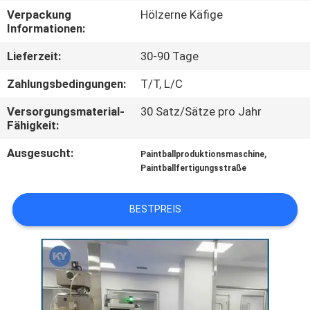
Verpackung
Hölzerne Käfige
QUALITÄTSKONTROLLE
Informationen:
Lieferzeit:
30-90 Tage
NEUIGKEITEN
Zahlungsbedingungen:
T/T, L/C
Versorgungsmaterial-
30 Satz/Sätze pro Jahr
BITTE UM
Fähigkeit:
EIN
Ausgesucht:
,
Paintballproduktionsmaschine
ANGEBOT
Paintballfertigungsstraße
SITEMAP
BESTPREIS
PRIVACY
POLICY