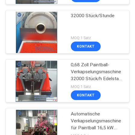
32000 Stück/Stunde
MOQ:1 Satz
KONTAKT
0,68 Zoll Paintball-
Verkapselungsmaschine
32000 Stück/h Edelstahl
304
MOQ:1 Satz
KONTAKT
Automatische
Verkapselungsmaschine
für Paintball 16,5 kW
30000/h Kapazität