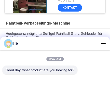
MOQ:1 Satz
KONTAKT
Paintball-Verkapselungs-Maschine
Hochgeschwindigkeits-Softgel-Paintball-Sturz-Schleuder für
Softgel oder Fisch-Öle
He
Hochgeschwindigkeits-CER 18000Pcs Paintball-
Verkapselungs-Fertigungsstraße
8:47 AM
Weiche Zoll 30000/H der Gelatine-10 Paintball-Verkapselungs-
Maschine
Good day, what product are you looking for?
Beliebte Kategorien
Alle
Softgel-
Paintball-
Verkapselungs-
Verkapselungs-
Maschine
Maschine
Automatische Vgel-
Verkapselungs-