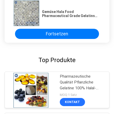
Gemüse Hala Food
Pharmaceutical Grade Gelatins
100% für Kapsel
Fortsetzen
Top Produkte
Pharmazeutische
Qualität Pflanzliche
Gelatine 100% Halal-
zertifiziert
MOQ:1 Satz
KONTAKT