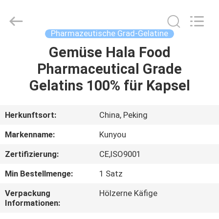
KUN
YOU
Pharmatech
Co.,LTD..
All
Pharmazeutische Grad-Gelatine
Rights
Reserved.
Gemüse Hala Food
ZU
Pharmaceutical Grade
HAUSE
Gelatins 100% für Kapsel
PRODUKTE
Herkunftsort:
China, Peking
VIDEOS
Markenname:
Kunyou
Zertifizierung:
CE,ISO9001
ÜBER
Min Bestellmenge:
1 Satz
UNS
Verpackung
Hölzerne Käfige
Informationen:
WERKSBESICHTIGUNG