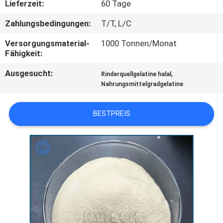
Lieferzeit:
60 Tage
QUALITÄTSKONTROLLE
Zahlungsbedingungen:
T/T, L/C
Versorgungsmaterial-
1000 Tonnen/Monat
NEUIGKEITEN
Fähigkeit:
Ausgesucht:
,
Rinderquellgelatine halal
BITTE UM
Nahrungsmittelgradgelatine
EIN
BESTPREIS
ANGEBOT
SITEMAP
PRIVACY
POLICY