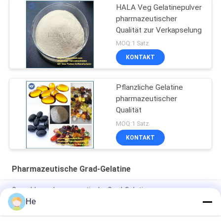
HALA Veg Gelatinepulver
pharmazeutischer
Qualität zur Verkapselung
MOQ:1 Satz
KONTAKT
Pflanzliche Gelatine
pharmazeutischer
Qualität
MOQ:1 Satz
KONTAKT
Pharmazeutische Grad-Gelatine
Geruchlose pharmazeutische Grad-Gelatine
He
Halal/harte Gelatinekapsel der
Nahrungsmittelpharmazeutischer Grad-Gemüsegelatine