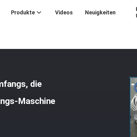
Produkte
Videos
Neuigkeiten
tellt
/
Weiche Kapsel Des Großen Umfangs, Die Maschine Softgel-Ve
fangs, die
ungs-Maschine