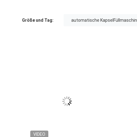
Größe und Tag:
automatische KapselFüllmaschi
VIDEO