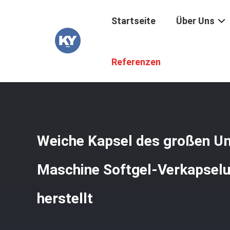
Startseite
Über Uns
Startseite
/
Produkte
/
Weiche Kapsel, Die Maschine Hers
Referenzen
Weiche Kapsel des großen Um
Maschine Softgel-Verkapsel
herstellt