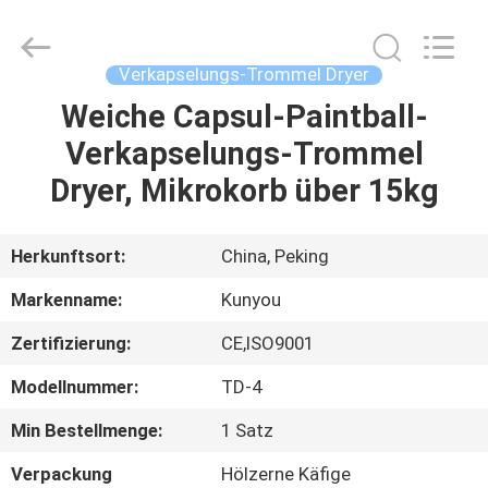
KUN
YOU
Pharmatech
Co.,LTD..
All
Verkapselungs-Trommel Dryer
Rights
Reserved.
Weiche Capsul-Paintball-
ZU
Verkapselungs-Trommel
HAUSE
Dryer, Mikrokorb über 15kg
PRODUKTE
Herkunftsort:
China, Peking
VIDEOS
Markenname:
Kunyou
Zertifizierung:
CE,ISO9001
ÜBER
Modellnummer:
TD-4
UNS
Min Bestellmenge:
1 Satz
WERKSBESICHTIGUNG
Verpackung
Hölzerne Käfige