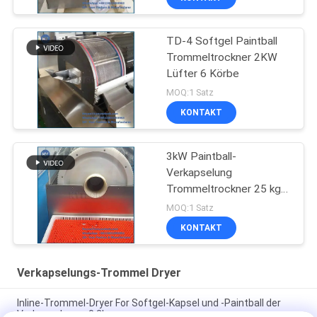
TD-4 Softgel Paintball
Trommeltrockner 2KW
Lüfter 6 Körbe
MOQ:1 Satz
KONTAKT
3kW Paintball-
Verkapselung
Trommeltrockner 25 kg
Kapazität
MOQ:1 Satz
KONTAKT
Verkapselungs-Trommel Dryer
Inline-Trommel-Dryer For Softgel-Kapsel und -Paintball der
Verkapselungs-0.2kw