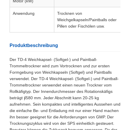
Motor (kW)
A
Anwendung
Trocknen von
Weichgelkapseln/Paintballs oder
Pillen oder Fischölen usw.
Produktbeschreibung
Der TD-4 Weichkapsel- (Softgel-) und Paintball-
Trommeltrockner wird zum Vortrocknen und zur ersten
Formgebung von Weichkapseln (Softgel) und Paintballs
verwendet. Der TD-4 Weichkapsel- (Softgel-) und Paintball-
Trommeltrockner verwendet einen neuen Trockner vom
Rollkäfigtyp. Der Innendurchmesser des Rotationskäfigs
beträgt ∮580 mm. Jeder Abschnitt kann 20-25 kg
aufnehmen. Sein kompaktes und intelligentes Aussehen und
die einfache Be- und Entladung mit nur einer Hand machen
ihn besser geeignet für die Anforderungen von GMP. Der
Trocknungszyklus wird von der SPS einheitlich gesteuert.
Benutzer können die Zykluszeit bequem anpassen. Da der