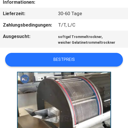
Informationen:
QUALITÄTSKONTROLLE
Lieferzeit:
30-60 Tage
Zahlungsbedingungen:
T/T, L/C
NEUIGKEITEN
Ausgesucht:
,
softgel Trommeltrockner
weicher Gelatinetrommeltrockner
BITTE UM
EIN
BESTPREIS
ANGEBOT
SITEMAP
PRIVACY
POLICY