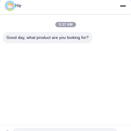
He
730*1000mm Softgel Kapsel-Verkapselungs-Sturz-
trockenere Maschine für Verkapselungs-Linie
5:37 AM
700*1030mm Softgel Kapsel, die Trommel-Machine Big Air-
Gebläse trocknet
Good day, what product are you looking for?
Beliebte Kategorien
Alle
Softgel-
Paintball-
Verkapselungs-
Verkapselungs-
Maschine
Maschine
Automatische Vgel-
Verkapselungs-
Verkapselungs-
Trommel Dryer
Maschine
Gelatine-
Trocknende 
Schmelzender 
Plastikbehälter
Behälter
Weiche Kapsel, Die 
Kapsel-Form
Maschine Herstellt