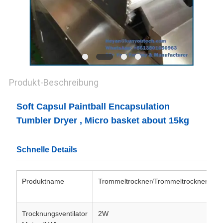
Produkt-Beschreibung
Soft Capsul Paintball Encapsulation
Tumbler Dryer , Micro basket about 15kg
Schnelle Details
Produktname
Trommeltrockner/Trommeltrockner
S
Trocknungsventilator
2W
K