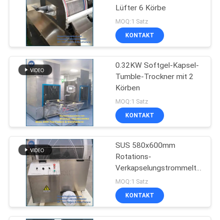
Lüfter 6 Körbe
MOQ:1 Satz
KONTAKT
0.32KW Softgel-Kapsel-
Tumble-Trockner mit 2
Körben
MOQ:1 Satz
KONTAKT
SUS 580x600mm
Rotations-
Verkapselungstrommeltrockne
0,4 kW
MOQ:1 Satz
KONTAKT