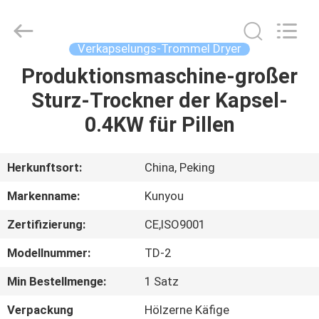
KUN
YOU
Pharmatech
Co.,LTD..
All
Verkapselungs-Trommel Dryer
Rights
Reserved.
Produktionsmaschine-großer
ZU
Sturz-Trockner der Kapsel-
HAUSE
0.4KW für Pillen
PRODUKTE
Herkunftsort:
China, Peking
VIDEOS
Markenname:
Kunyou
Zertifizierung:
CE,ISO9001
ÜBER
Modellnummer:
TD-2
UNS
Min Bestellmenge:
1 Satz
WERKSBESICHTIGUNG
Verpackung
Hölzerne Käfige