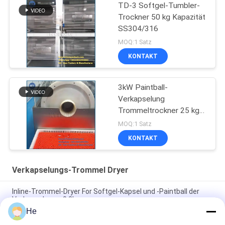
TD-3 Softgel-Tumbler-
Trockner 50 kg Kapazität
SS304/316
MOQ:1 Satz
KONTAKT
3kW Paintball-
Verkapselung
Trommeltrockner 25 kg
Kapazität
MOQ:1 Satz
KONTAKT
Verkapselungs-Trommel Dryer
Inline-Trommel-Dryer For Softgel-Kapsel und -Paintball der
Verkapselungs-0.2kw
He
730*1000mm Softgel Kapsel-Verkapselungs-Sturz-