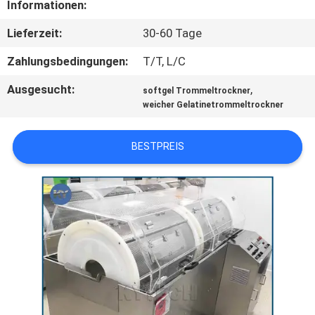
Informationen:
QUALITÄTSKONTROLLE
Lieferzeit:
30-60 Tage
Zahlungsbedingungen:
T/T, L/C
NEUIGKEITEN
Ausgesucht:
,
softgel Trommeltrockner
weicher Gelatinetrommeltrockner
BITTE UM
EIN
BESTPREIS
ANGEBOT
SITEMAP
PRIVACY
POLICY