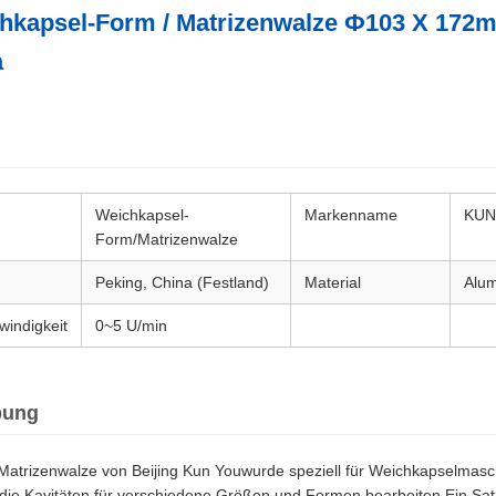
chkapsel-Form / Matrizenwalze Ф103 X 172
a
Weichkapsel-
Markenname
KUN
Form/Matrizenwalze
Peking, China (Festland)
Material
Alum
indigkeit
0~5 U/min
bung
atrizenwalze von Beijing Kun You
wurde speziell für Weichkapselmasc
n die Kavitäten für verschiedene Größen und Formen bearbeiten.
Ein Sa