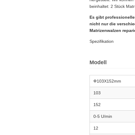
beinhaltet: 2 Stück Matr
Es gibt professionell
nicht nur die versch
Matrizenwalzen repari
Spezifikation
Modell
Ф103X152mm
103
152
0-5 U/min
12