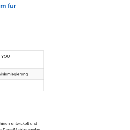
mm für
 YOU
iniumlegierung
hinen entwickelt und
tz Form/Matrizenwalze