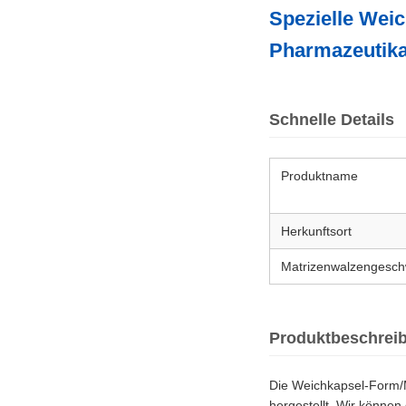
Spezielle Wei
Pharmazeutik
Schnelle Details
Produktname
Herkunftsort
Matrizenwalzengeschw
Produktbeschrei
Die Weichkapsel-Form/M
hergestellt. Wir könne