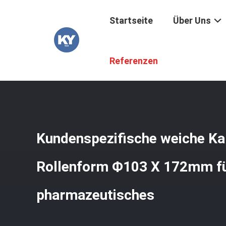
Startseite
Über Uns
Startseite
/
Produkte
/
Kapsel-Form
/
Kundenspezifisch
Referenzen
Kundenspezifische weiche K
Rollenform Ф103 X 172mm f
pharmazeutisches