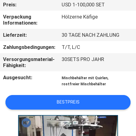
Preis:
USD 1-100,000 SET
QUALITÄTSKONTROLLE
Verpackung
Hölzerne Käfige
Informationen:
NEUIGKEITEN
Lieferzeit:
30 TAGE NACH ZAHLUNG
Zahlungsbedingungen:
T/T, L/C
BITTE UM
Versorgungsmaterial-
30SETS PRO JAHR
EIN
Fähigkeit:
ANGEBOT
Ausgesucht:
,
Mischbehälter mit Quirlen
rostfreier Mischbehälter
SITEMAP
BESTPREIS
PRIVACY
POLICY