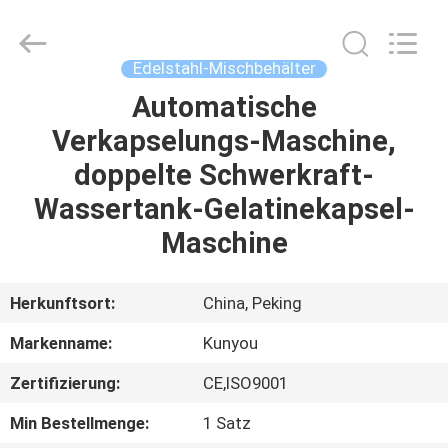
KUN
YOU
Pharmatech
Co.,LTD..
All
Edelstahl-Mischbehälter
Rights
Reserved.
Automatische
ZU
Verkapselungs-Maschine,
HAUSE
doppelte Schwerkraft-
PRODUKTE
Wassertank-Gelatinekapsel-
Maschine
VIDEOS
Herkunftsort:
China, Peking
ÜBER
Markenname:
Kunyou
UNS
Zertifizierung:
CE,ISO9001
WERKSBESICHTIGUNG
Min Bestellmenge:
1 Satz