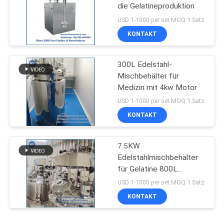
die Gelatineproduktion
USD 1-1000 per set MOQ:1 Satz
KONTAKT
300L Edelstahl-
Mischbehälter für
Medizin mit 4kw Motor
USD 1-1000 per set MOQ:1 Satz
KONTAKT
7.5KW
Edelstahlmischbehälter
für Gelatine 800L
Kapazität
USD 1-1000 per set MOQ:1 Satz
KONTAKT