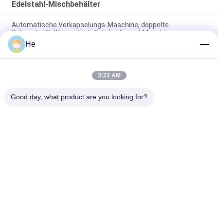
Edelstahl-Mischbehälter
Automatische Verkapselungs-Maschine, doppelte
Schwerkraft-Wassertank-Gelatinekapsel-Maschine
He
Edelstahl-Mischbehälter-Holding-Behälter des Gelatine-
Mischer-800L mit Plattform-Entwurf
3:22 AM
Mischbehälter-Holding-Behälter des Gelatine-Mischer-800L
rostfreier mit Plattform-Entwurf
Good day, what product are you looking for?
Beliebte Kategorien
Alle
Softgel-
Paintball-
Verkapselungs-
Verkapselungs-
Maschine
Maschine
Automatische Vgel-
Verkapselungs-
Verkapselungs-
Trommel Dryer
Maschine
Gelatine-
Trocknende 
Schmelzender 
Plastikbehälter