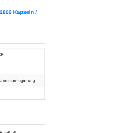
22800 Kapseln /
CE
luminiumlegierung
aintball-