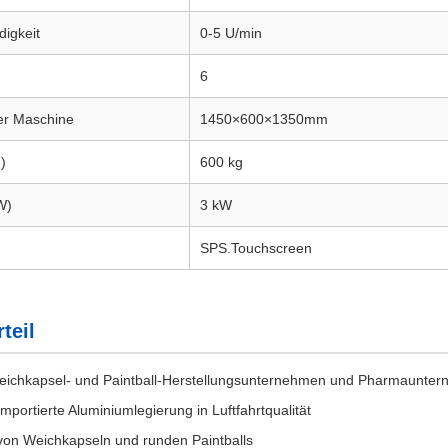
igkeit
0-5 U/min
6
r Maschine
1450×600×1350mm
)
600 kg
W)
3 kW
SPS.Touchscreen
teil
 Weichkapsel- und Paintball-Herstellungsunternehmen und Pharmaunte
mportierte Aluminiumlegierung in Luftfahrtqualität
von Weichkapseln und runden Paintballs