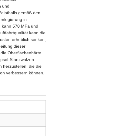
n und
Paintballs gemäß den
umlegierung in
grad kann 570 MPa und
ftfahrtqualität kann die
osten erheblich senken,
eitung dieser
 die Oberflächenhärte
apsel-Stanzwalzen
herzustellen, die die
tion verbessern können.