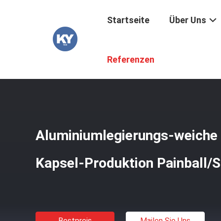
Startseite
Über Uns
Startseite
/
Produkte
/
Kapsel-Form
/
Aluminiumlegierun
Referenzen
Aluminiumlegierungs-weiche
Kapsel-Produktion Painball/S
Bestpreis
Mailen Sie Uns