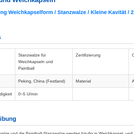
g Weichkapselform / Stanzwalze / Kleine Kavität / 
s
Stanzwalze für
Zertifizierung
Weichkapseln und
Paintball
Peking, China (Festland)
Material
A
igkeit
0~5 U/min
eibung
alze und die Paintball-Stanzwalze werden häufig in Weichkapsel- und P