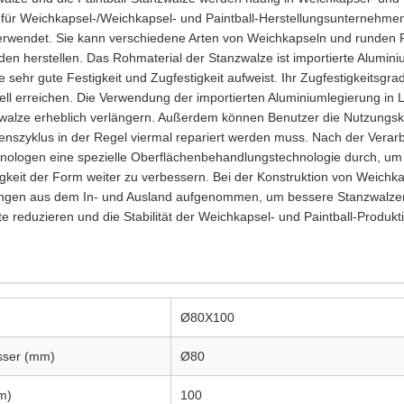
für Weichkapsel-/Weichkapsel- und Paintball-Herstellungsunternehme
wendet. Sie kann verschiedene Arten von Weichkapseln und runden 
n herstellen. Das Rohmaterial der Stanzwalze ist importierte Alumini
ine sehr gute Festigkeit und Zugfestigkeit aufweist. Ihr Zugfestigkeits
ell erreichen. Die Verwendung der importierten Aluminiumlegierung in Lu
alze erheblich verlängern. Außerdem können Benutzer die Nutzungsk
nszyklus in der Regel viermal repariert werden muss. Nach der Verarb
nologen eine spezielle Oberflächenbehandlungstechnologie durch, um
gkeit der Form weiter zu verbessern. Bei der Konstruktion von Weichk
ungen aus dem In- und Ausland aufgenommen, um bessere Stanzwalzen 
 reduzieren und die Stabilität der Weichkapsel- und Paintball-Produk
Ø80X100
sser (mm)
Ø80
m)
100