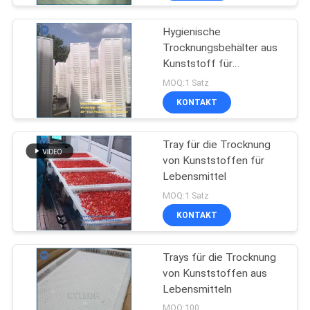
Hygienische
Trocknungsbehälter aus
Kunststoff für
Lebensmittel
MOQ:1 Satz
KONTAKT
Tray für die Trocknung
von Kunststoffen für
Lebensmittel
MOQ:1 Satz
KONTAKT
Trays für die Trocknung
von Kunststoffen aus
Lebensmitteln
MOQ:100