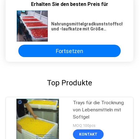
Erhalten Sie den besten Preis für
Nahrungsmittelgradkunststoffschale
und -laufkatze mit Größe
750*550*45 für das Trocknen im
discoult
Fortsetzen
Top Produkte
Trays für die Trocknung
von Lebensmitteln mit
Softgel
MOQ:100pcs
KONTAKT