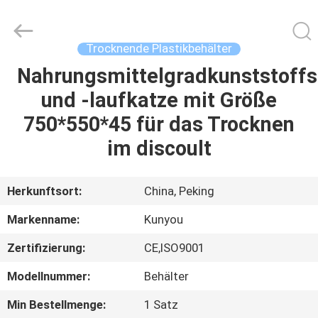
KUN
YOU
Pharmatech
Co.,LTD..
All
Trocknende Plastikbehälter
Rights
Reserved.
Nahrungsmittelgradkunststoffs
ZU
und -laufkatze mit Größe
HAUSE
750*550*45 für das Trocknen
PRODUKTE
im discoult
VIDEOS
Herkunftsort:
China, Peking
Markenname:
Kunyou
ÜBER
Zertifizierung:
CE,ISO9001
UNS
Modellnummer:
Behälter
WERKSBESICHTIGUNG
Min Bestellmenge:
1 Satz