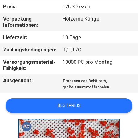
Preis:
12USD each
QUALITÄTSKONTROLLE
Verpackung
Hölzerne Käfige
Informationen:
NEUIGKEITEN
Lieferzeit:
10 Tage
Zahlungsbedingungen:
T/T, L/C
BITTE UM
EIN
Versorgungsmaterial-
10000 PC pro Montag
Fähigkeit:
ANGEBOT
Ausgesucht:
,
Trocknen des Behälters
große Kunststoffschalen
SITEMAP
BESTPREIS
PRIVACY
POLICY