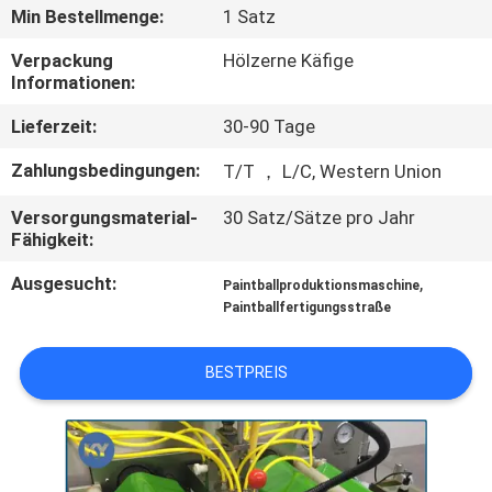
Min Bestellmenge:
1 Satz
QUALITÄTSKONTROLLE
Verpackung
Hölzerne Käfige
Informationen:
NEUIGKEITEN
Lieferzeit:
30-90 Tage
Zahlungsbedingungen:
T/T ， L/C, Western Union
BITTE UM
Versorgungsmaterial-
30 Satz/Sätze pro Jahr
EIN
Fähigkeit:
ANGEBOT
Ausgesucht:
,
Paintballproduktionsmaschine
Paintballfertigungsstraße
SITEMAP
BESTPREIS
PRIVACY
POLICY