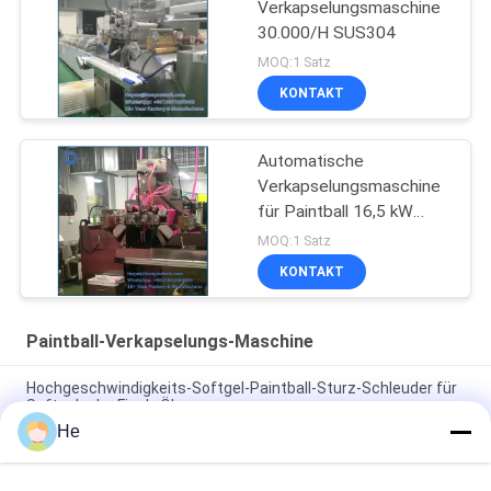
Verkapselungsmaschine
30.000/H SUS304
MOQ:1 Satz
KONTAKT
Automatische
Verkapselungsmaschine
für Paintball 16,5 kW
30000/h Kapazität
MOQ:1 Satz
KONTAKT
Paintball-Verkapselungs-Maschine
Hochgeschwindigkeits-Softgel-Paintball-Sturz-Schleuder für
Softgel oder Fisch-Öle
He
Hochgeschwindigkeits-CER 18000Pcs Paintball-
Verkapselungs-Fertigungsstraße