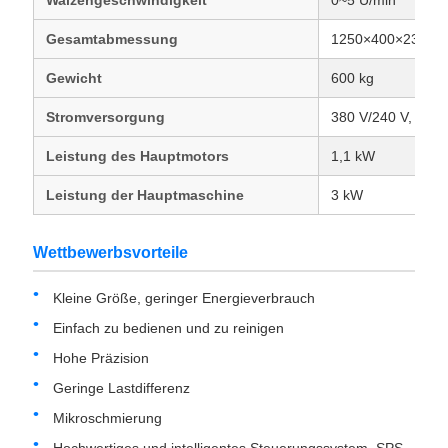
Walzengeschwindigkeit
0~5 U/min
Gesamtabmessung
1250×400×2300
Gewicht
600 kg
Stromversorgung
380 V/240 V, 50/6
Leistung des Hauptmotors
1,1 kW
Leistung der Hauptmaschine
3 kW
Wettbewerbsvorteile
Kleine Größe, geringer Energieverbrauch
Einfach zu bedienen und zu reinigen
Hohe Präzision
Geringe Lastdifferenz
Mikroschmierung