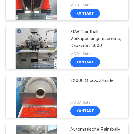
304
MOQ:1 Satz
KONTAKT
3kW Paintball-
Verkapselungsmaschine,
Kapazität 8000
Stück/Stunde
MOQ:1 Satz
KONTAKT
32000 Stück/Stunde
MOQ:1 Satz
KONTAKT
Automatische Paintball-