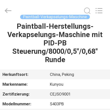
KUN
YOU
Pharmatech
Co.,LTD..
All
Paintball-Verkapselungs-Maschine
Rights
Reserved.
Paintball-Herstellungs-
ZU
Verkapselungs-Maschine mit
HAUSE
PID-PB
PRODUKTE
Steuerung/8000/0,5"/0,68"
Runde
VIDEOS
Herkunftsort:
China, Peking
ÜBER
Markenname:
Kunyou
UNS
Zertifizierung:
CE,ISO9001
WERKSBESICHTIGUNG
Modellnummer:
S403PB