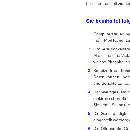
für einen hocheffizient
Sie beinhaltet fo
Computersteuerung 
mehr Medikamenten-
Größere Nockenantr
Maschine eine Vielz
weiche Phospholipi
Benutzerfreundliche
Daten können über d
und Berichte zu real
Hochwertiges und i
elektronischen Ste
Siemens, Schneide
Die Geschwindigkeit
eingestellt werden;
Die Öffnung der Gel