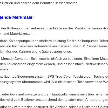
en Betrieb und sparen dem Benutzer Betriebskosten.
lgende Merkmale:
der Kolbenpumpe, verbessert die Präzision des Medikamenteninjekti
 und Materialkosten.
iebs-Kolbenpumpe kann stärkere Leistung für die Kolbenpumpe liefer
ahl von hochviskosen Rohmaterialien injizieren, wie z. B. Suspensionen
de, flüssiges Kalzium und Kräutersuspensionen.
 Mensch-Computer-Schnittstelle, einfach zu bedienen. Simulierte Masch
en Touchscreen eingestellt werden, und es ist einfach, Netzwerküberw
isieren.
ntelligentes Steuerungssystem, SPS-True-Color-Touchscreen-Technolog
uerungssystem übernommen wird. Alle elektrischen Teile verwenden We
r
 jeder Gelatinefilmwalze und der Hauptwelle kann jeweils über einen 
 dies wird vom Bediener entsprechend den tatsächlichen Anforderungen
atinebox wird präzise gesteuert, die Anzeige zeigt die Dicke des Gelati