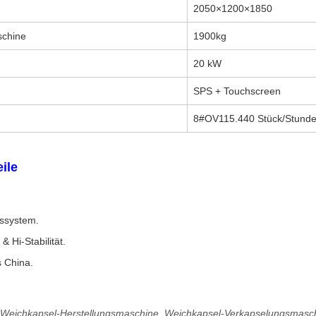
2050×1200×1850
schine
1900kg
20 kW
SPS + Touchscreen
8#OV115.440 Stück/Stund
ile
ssystem.
 Hi-Stabilität.
 China.
Weichkapsel-Herstellungsmaschine, Weichkapsel-Verkapselungsmaschi