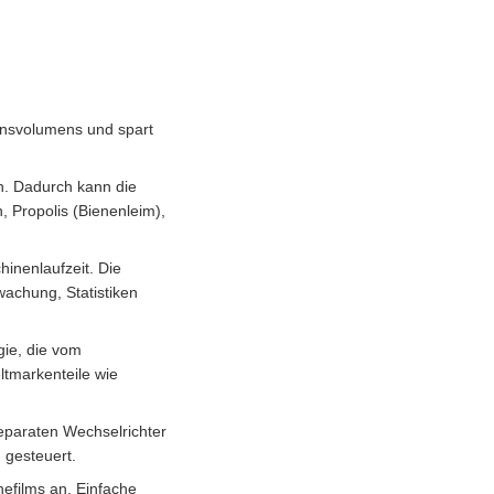
onsvolumens und spart
n. Dadurch kann die
, Propolis (Bienenleim),
inenlaufzeit. Die
achung, Statistiken
ie, die vom
ltmarkenteile wie
separaten Wechselrichter
 gesteuert.
nefilms an. Einfache