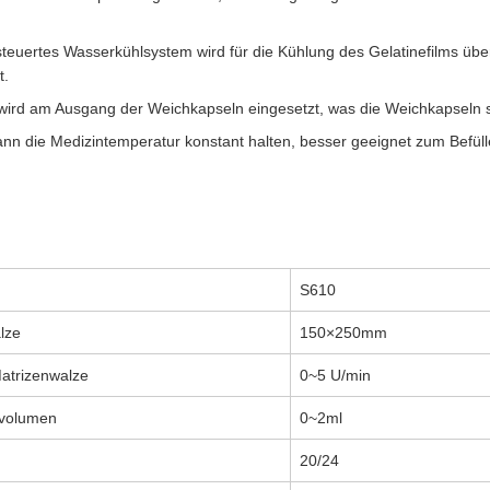
steuertes Wasserkühlsystem wird für die Kühlung des Gelatinefilms ü
t.
 wird am Ausgang der Weichkapseln eingesetzt, was die Weichkapseln 
, kann die Medizintemperatur konstant halten, besser geeignet zum Befü
S610
lze
150×250mm
atrizenwalze
0~5 U/min
volumen
0~2ml
20/24