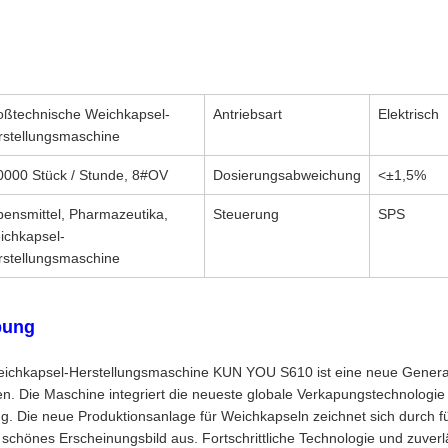
oßtechnische Weichkapsel-
Antriebsart
Elektrisch
rstellungsmaschine
0000 Stück / Stunde, 8#OV
Dosierungsabweichung
<±1,5%
bensmittel, Pharmazeutika,
Steuerung
SPS
ichkapsel-
rstellungsmaschine
bung
eichkapsel-Herstellungsmaschine KUN YOU S610 ist eine neue Genera
. Die Maschine integriert die neueste globale Verkapungstechnologie
ng. Die neue Produktionsanlage für Weichkapseln zeichnet sich durch 
 schönes Erscheinungsbild aus. Fortschrittliche Technologie und zuver