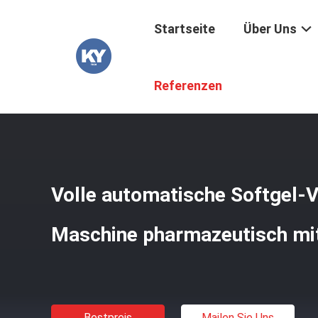
Startseite
Über Uns
Startseite
/
Produkte
/
Softgel-Verkapselungs-Maschin
Referenzen
Volle automatische Softgel-
Maschine pharmazeutisch mi
Bestpreis
Mailen Sie Uns