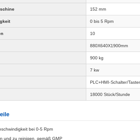
schine
152 mm
gkeit
0 bis 5 Rpm
en
10
880X640X1900mm
900 kg
7 kw
PLC+HMI-Schalter/Taste
18000 Stück/Stunde
eile
eschwindigkeit bei 0-5 Rpm
en und zu reinigen, gemäß GMP