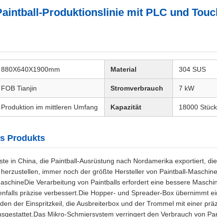
intball-Produktionslinie mit PLC und Tou
880X640X1900mm
Material
304 SUS
FOB Tianjin
Stromverbrauch
7 kW
Produktion im mittleren Umfang
Kapazität
18000 Stück
s Produkts
ste in China, die Paintball-Ausrüstung nach Nordamerika exportiert, die 
l herzustellen, immer noch der größte Hersteller von Paintball-Maschin
MaschineDie Verarbeitung von Paintballs erfordert eine bessere Maschi
benfalls präzise verbessert.Die Hopper- und Spreader-Box übernimmt ei
n der Einspritzkeil, die Ausbreiterbox und der Trommel mit einer prä
gestattet.Das Mikro-Schmiersystem verringert den Verbrauch von Para