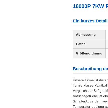
18000P 7KW Pa
Ein kurzes Detail
Abmessung
Hafen
Größenordnung
Beschreibung de
Unsere Firma ist die er
Turnierklasse-Paintbal
Vergleich zur Softgel-
Antriebsgetriebe ist e
SchalterAußerdem werde
Temperaturregelung aus