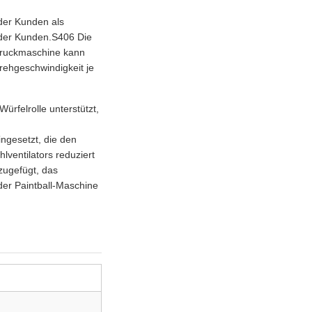
 der Kunden als
 der Kunden.S406 Die
Druckmaschine kann
rehgeschwindigkeit je
ürfelrolle unterstützt,
ngesetzt, die den
lventilators reduziert
zugefügt, das
er Paintball-Maschine