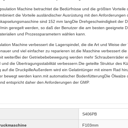
sulation Machine betrachtet die Bedürfnisse und die größten Vorteile
biniert die Vorteile ausländischer Ausrüstung mit den Anforderungen
Einkapselungsmaschine sind 152 mm langDie Drehgeschwindigkeit der 
U/min geregelt werden, so daß der Benutzer die am besten geeignete D
terialien und Prozessparametern wählen kann.
ation Machine verbessert die Lagerspindel, die die Art und Weise der W
nauer und viel einfacher zu reparieren ist.die Maschine verbessert die
it weiterBei der Getriebebebewegung werden mehr Schraubenräder ei
und die Übertragungsstabilität verbessern.Die geteilte Struktur des Küh
 auf die DruckpilleAußerdem wird ein Gelatintünger mit einem Rad hin
r bewegt werden kann.mit automatischer BodenfütterungDie Ölwalze d
 und entspricht daher den Anforderungen der GMP.
S406PB
ruckmaschine
F103mm