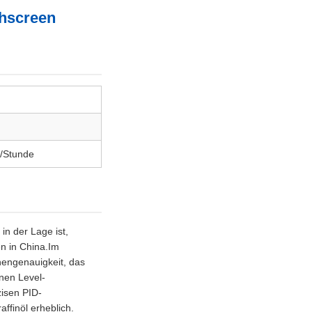
chscreen
/Stunde
in der Lage ist,
en in China.Im
nengenauigkeit, das
nen Level-
zisen PID-
ffinöl erheblich.