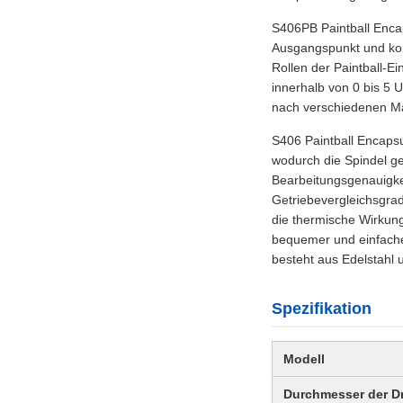
S406PB Paintball Encap
Ausgangspunkt und kom
Rollen der Paintball-
innerhalb von 0 bis 5 
nach verschiedenen Ma
S406 Paintball Encapsul
wodurch die Spindel ge
Bearbeitungsgenauigke
Getriebevergleichsgrad 
die thermische Wirkung
bequemer und einfache
besteht aus Edelstahl
Spezifikation
Modell
Durchmesser der D